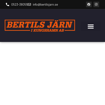
0523-38055
info@bertilsjarn.se